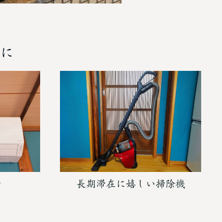
に
台
長期滞在に嬉しい掃除機