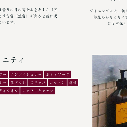
り曇りの日の富士山を表した「笠
ダイニングには、朝
ような雲（笠雲）が出ると後に雨
部屋のあちこちに
ています。
どうぞ探し
メニティ
プー
コンディショナー
ボディソープ
ナー
歯ブラシ
スリッパ
コットン
綿棒
ディタオル
シャワーキャップ