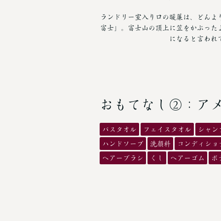
ランドリー室入り口の暖簾は、どんよ
富士」。富士山の頂上に笠をかぶった
になると言われ
おもてなし②：ア
バスタオル
フェイスタオル
シャン
ハンドソープ
洗顔料
コンディショ
ヘアーブラシ
くし
ヘアーゴム
ボ