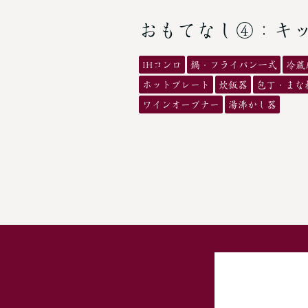
おもてなし④：キ
IHコンロ
鍋・フライパン一式
冷蔵
ホットプレート
炊飯器
包丁・まな
ワインオープナー
湯沸かし器