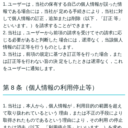
1. ユーザーは，当社の保有する⾃⼰の個⼈情報が誤った情
報である場合には，当社が 定める⼿続きにより，当社に対
して個⼈情報の訂正，追加または削除（以下，「訂正 等」
といいます。）を請求することができます。
2. 当社は，ユーザーから前項の請求を受けてその請求に応
じる必要があると判断した 場合には，遅滞なく，当該個⼈
情報の訂正等を⾏うものとします。
3. 当社は，前項の規定に基づき訂正等を⾏った場合，また
は訂正等を⾏わない旨の決 定をしたときは遅滞なく，これ
をユーザーに通知します。
第 8 条（個⼈情報の利⽤停⽌等）
1. 当社は，本⼈から，個⼈情報が，利⽤⽬的の範囲を超え
て取り扱われているという 理由，または不正の⼿段により
取得されたものであるという理由により，その利⽤ の停⽌
または消去（以下，「利⽤停⽌等」といいます。）を求め