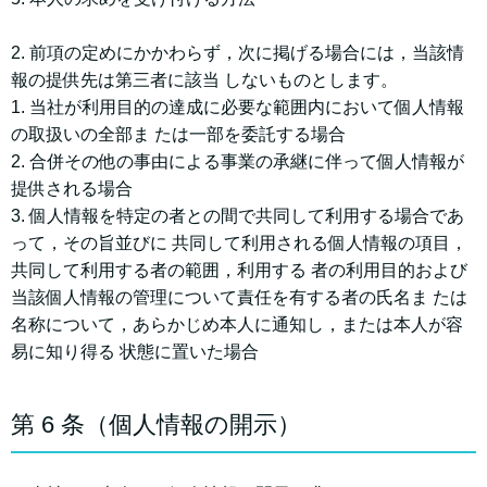
2. 前項の定めにかかわらず，次に掲げる場合には，当該情
報の提供先は第三者に該当 しないものとします。
1. 当社が利⽤⽬的の達成に必要な範囲内において個⼈情報
の取扱いの全部ま たは⼀部を委託する場合
2. 合併その他の事由による事業の承継に伴って個⼈情報が
提供される場合
3. 個⼈情報を特定の者との間で共同して利⽤する場合であ
って，その旨並びに 共同して利⽤される個⼈情報の項⽬，
共同して利⽤する者の範囲，利⽤する 者の利⽤⽬的および
当該個⼈情報の管理について責任を有する者の⽒名ま たは
名称について，あらかじめ本⼈に通知し，または本⼈が容
易に知り得る 状態に置いた場合
第 6 条（個⼈情報の開⽰）