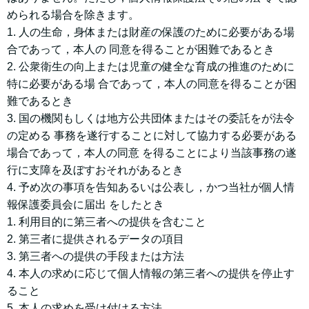
められる場合を除きます。
1. ⼈の⽣命，⾝体または財産の保護のために必要がある場
合であって，本⼈の 同意を得ることが困難であるとき
2. 公衆衛⽣の向上または児童の健全な育成の推進のために
特に必要がある場 合であって，本⼈の同意を得ることが困
難であるとき
3. 国の機関もしくは地⽅公共団体またはその委託をが法令
の定める 事務を遂⾏することに対して協⼒する必要がある
場合であって，本⼈の同意 を得ることにより当該事務の遂
⾏に⽀障を及ぼすおそれがあるとき
4. 予め次の事項を告知あるいは公表し，かつ当社が個⼈情
報保護委員会に届出 をしたとき
1. 利⽤⽬的に第三者への提供を含むこと
2. 第三者に提供されるデータの項⽬
3. 第三者への提供の⼿段または⽅法
4. 本⼈の求めに応じて個⼈情報の第三者への提供を停⽌す
ること
5. 本⼈の求めを受け付ける⽅法