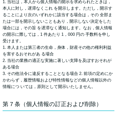
1. 当社は，本⼈から個⼈情報の開⽰を求められたときは，
本⼈に対し，遅滞なくこれ を開⽰します。ただし，開⽰す
ることにより次のいずれかに該当する場合は，その 全部ま
たは⼀部を開⽰しないこともあり，開⽰しない決定をした
場合には，その旨 を遅滞なく通知します。なお，個⼈情報
の開⽰に際しては，1 件あたり 1，000 円の ⼿数料を申し
受けます。
1. 本⼈または第三者の⽣命，⾝体，財産その他の権利利益
を害するおそれがあ る場合
2. 当社の業務の適正な実施に著しい⽀障を及ぼすおそれが
ある場合
3. その他法令に違反することとなる場合 2. 前項の定めにか
かわらず，履歴情報および特性情報などの個⼈情報以外の
情報につ いては，原則として開⽰いたしません。
第 7 条（個⼈情報の訂正および削除）