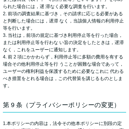
られた場合には，遅 滞なく必要な調査を⾏います。
2. 前項の調査結果に基づき，その請求に応じる必要がある
と判断した場合には，遅滞 なく，当該個⼈情報の利⽤停⽌
等を⾏います。
3. 当社は，前項の規定に基づき利⽤停⽌等を⾏った場合，
または利⽤停⽌等を⾏わな い旨の決定をしたときは，遅滞
なく，これをユーザーに通知します。
4. 前 2 項にかかわらず，利⽤停⽌等に多額の費⽤を有する
場合その他利⽤停⽌等を⾏ うことが困難な場合であって，
ユーザーの権利利益を保護するために必要なこれに 代わる
べき措置をとれる場合は，この代替策を講じるものとしま
す。
第 9 条（プライバシーポリシーの変更）
1.本ポリシーの内容は，法令その他本ポリシーに別段の定